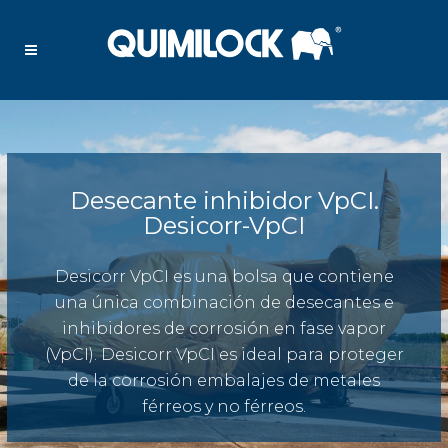
Desecante inhibidor VpCI.
Desicorr-VpCI
Desicorr VpCI es una bolsa que contiene
una única combinación de desecantes e
inhibidores de corrosión en fase vapor
(VpCI). Desicorr VpCI es ideal para proteger
de la corrosión embalajes de metales
férreos y no férreos.