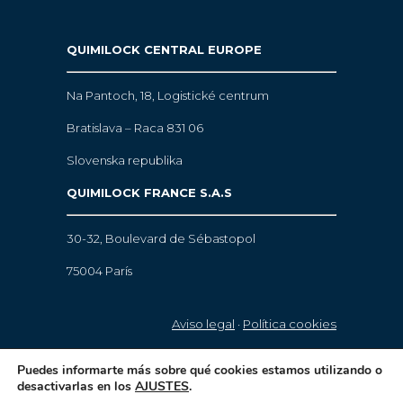
QUIMILOCK CENTRAL EUROPE
Na Pantoch, 18,
Logistické centrum
Bratislava – Raca 831 06
Slovenska republika
QUIMILOCK FRANCE S.A.S
30-32, Boulevard de Sébastopol
75004 París
Aviso legal
·
Política cookies
© 2021 Quimilock. Todos los derechos
Puedes informarte más sobre qué cookies estamos utilizando o
desactivarlas en los
AJUSTES
.
reservados.