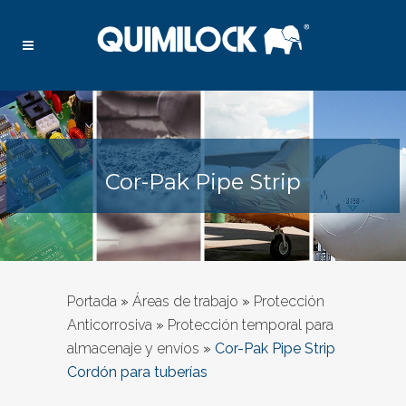
Cor-Pak Pipe Strip
Portada
»
Áreas de trabajo
»
Protección
Anticorrosiva
»
Protección temporal para
almacenaje y envíos
»
Cor-Pak Pipe Strip
Cordón para tuberías