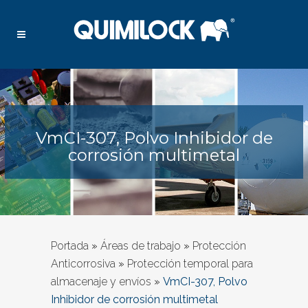
VmCI-307, Polvo Inhibidor de
corrosión multimetal
Portada
»
Áreas de trabajo
»
Protección
Anticorrosiva
»
Protección temporal para
almacenaje y envíos
»
VmCI-307, Polvo
Inhibidor de corrosión multimetal