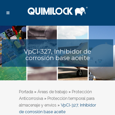
VpCI-327, Inhibidor de
corrosión base aceite
Portada
»
Áreas de trabajo
»
Protección
Anticorrosiva
»
Protección temporal para
almacenaje y envíos
»
VpCI-327, Inhibidor
de corrosión base aceite