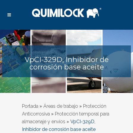
VpCI-329D, Inhibidor de
corrosión base aceite
Portada
»
Áreas de trabajo
»
Protección
Anticorrosiva
»
Protección temporal para
almacenaje y envíos
»
VpCI-329D,
Inhibidor de corrosión base aceite