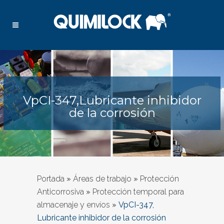
VpCI-347,Lubricante inhibidor
de la corrosión
Portada
»
Áreas de trabajo
»
Protección
Anticorrosiva
»
Protección temporal para
almacenaje y envíos
»
VpCI-347,
Lubricante inhibidor de la corrosión