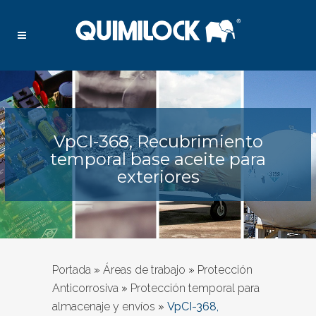
VpCI-368, Recubrimiento
temporal base aceite para
exteriores
Portada
»
Áreas de trabajo
»
Protección
Anticorrosiva
»
Protección temporal para
almacenaje y envíos
»
VpCI-368,