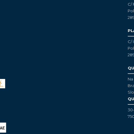
C/ 
Pol
28
PL
C/ 
Pol
28
QU
Na 
Bra
Slo
QU
30
750