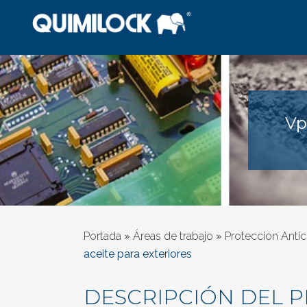
Vp
Portada
»
Áreas de trabajo
»
Protección Antic
aceite para exteriores
DESCRIPCIÓN DEL 