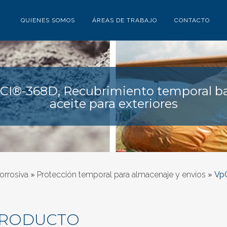
QUIENES SOMOS
ÁREAS DE TRABAJO
CONTACTO
CI®-368D, Recubrimiento temporal b
aceite para exteriores
orrosiva
»
Protección temporal para almacenaje y envíos
»
VpC
PRODUCTO