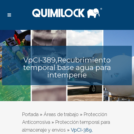
VpCI-389,Recubrimiento
temporal base agua para
intemperie
Portada
»
Áreas de trabajo
»
Protección
Anticorrosiva
»
Protección temporal para
almacenaje y envíos
»
VpCI-389,