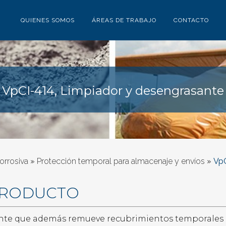
QUIENES SOMOS
ÁREAS DE TRABAJO
CONTACTO
VpCI-414, Limpiador y desengrasante
orrosiva
»
Protección temporal para almacenaje y envíos
»
VpC
PRODUCTO
nte que además remueve recubrimientos temporales d