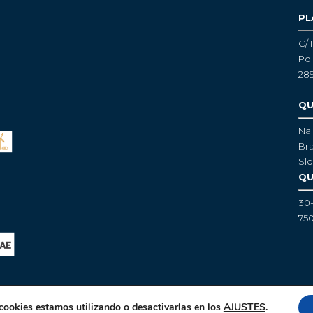
PL
C/ 
Pol
28
QU
Na 
Bra
Slo
QU
30
750
ookies estamos utilizando o desactivarlas en los
AJUSTES
.
©