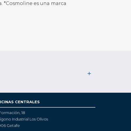
na. *Cosmoline es una marca
ICINAS CENTRALES
Formación, 18
ígono Industrial Los Olivos
906 Getafe