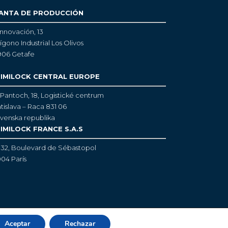
ANTA DE PRODUCCIÓN
Innovación, 13
ígono Industrial Los Olivos
906 Getafe
IMILOCK CENTRAL EUROPE
Pantoch, 18,
Logistické centrum
tislava – Raca 831 06
venska republika
IMILOCK FRANCE S.A.S
-32, Boulevard de Sébastopol
04 París
Aviso legal
·
Política cookies
Aceptar
Rechazar
 2021 Quimilock. Todos los derechos reservados.