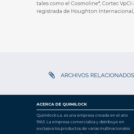
tales como el Cosmoline*, Cortec VpCI-
registrada de Houghton Internacional, 
ARCHIVOS RELACIONADO
ACERCA DE QUIMILOCK
Quimilock s.a. es una empresa creada en el año
1963. La empresa comercializa y distribuye en
exclusiva los productos de varias multinacionales