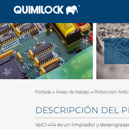
Portada
»
Áreas de trabajo
»
Protección Antic
DESCRIPCIÓN DEL 
VpCI-414 es un limpiador y desengrasa