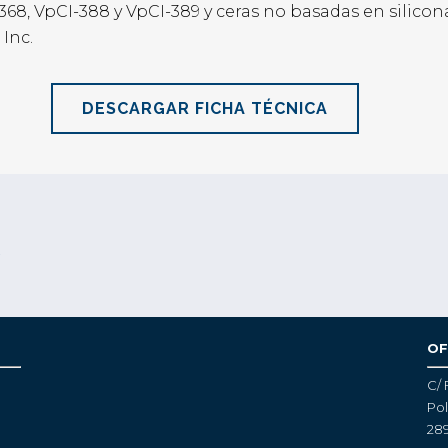
368, VpCI-388 y VpCI-389 y ceras no basadas en silico
Inc.
DESCARGAR FICHA TÉCNICA
S
OF
C/ 
Pol
28