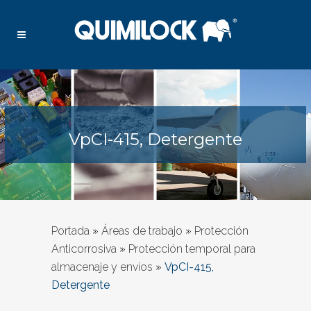
VpCI-415, Detergente
Portada
»
Áreas de trabajo
»
Protección
Anticorrosiva
»
Protección temporal para
almacenaje y envíos
»
VpCI-415,
Detergente