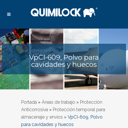
VpCI-609, Polvo para
cavidades y huecos
Portada
»
Áreas de trabajo
»
Protección
Anticorrosiva
»
Protección temporal para
almacenaje y envíos
»
VpCI-609, Polvo
para cavidades y huecos