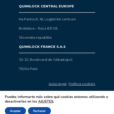
QUIMILOCK CENTRAL EUROPE
Na Pantoch, 18,
Logistické centrum
Bratislava – Raca 831 06
Slovenska republika
QUIMILOCK FRANCE S.A.S
30-32, Boulevard de Sébastopol
75004 París
Aviso legal
·
Política cookies
© 2021 Quimilock. Todos los derechos
Puedes informarte más sobre qué cookies estamos utilizando o
desactivarlas en los
AJUSTES
.
reservados.
Aceptar
Rechazar