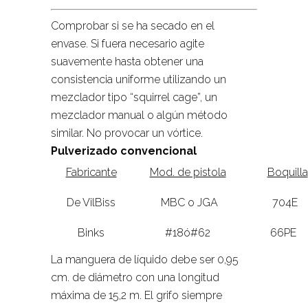
Comprobar si se ha secado en el
envase. Si fuera necesario agite
suavemente hasta obtener una
consistencia uniforme utilizando un
mezclador tipo “squirrel cage”, un
mezclador manual o algún método
similar. No provocar un vórtice.
Pulverizado convencional
Fabricante
Mod. de pistola
Boquilla
De VilBiss
MBC o JGA
704E
Binks
#18ó#62
66PE
La manguera de líquido debe ser 0,95
cm. de diámetro con una longitud
máxima de 15,2 m. El grifo siempre