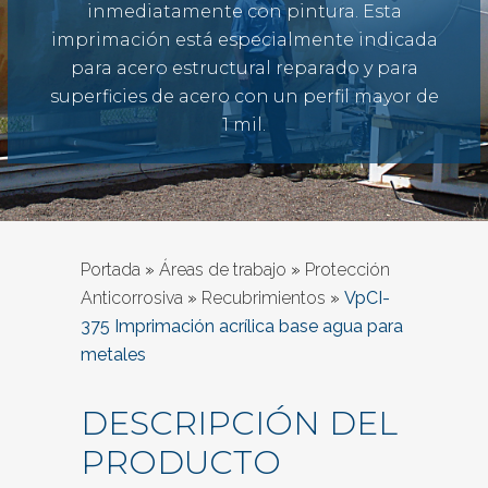
inmediatamente con pintura. Esta
imprimación está especialmente indicada
para acero estructural reparado y para
superficies de acero con un perfil mayor de
1 mil.
Portada
»
Áreas de trabajo
»
Protección
Anticorrosiva
»
Recubrimientos
»
VpCI-
375 Imprimación acrílica base agua para
metales
DESCRIPCIÓN DEL
PRODUCTO