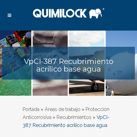
VpCI-387 Recubrimiento
acrílico base agua
Portada
»
Áreas de trabajo
»
Protección
Anticorrosiva
»
Recubrimientos
»
VpCI-
387 Recubrimiento acrílico base agua