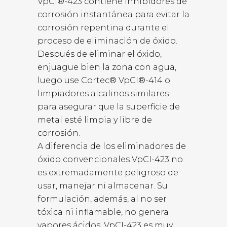
VpCI®-423 contiene inhibidores de
corrosión instantánea para evitar la
corrosión repentina durante el
proceso de eliminación de óxido.
Después de eliminar el óxido,
enjuague bien la zona con agua,
luego use Cortec® VpCI®-414 o
limpiadores alcalinos similares
para asegurar que la superficie de
metal esté limpia y libre de
corrosión.
A diferencia de los eliminadores de
óxido convencionales VpCI-423 no
es extremadamente peligroso de
usar, manejar ni almacenar. Su
formulación, además, al no ser
tóxica ni inflamable, no genera
vapores ácidos. VpCI-423 es muy