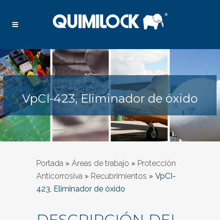
VpCI-423, Eliminador de óxido
Portada
»
Áreas de trabajo
»
Protección
Anticorrosiva
»
Recubrimientos
»
VpCI-
423, Eliminador de óxido
DESCRIPCIÓN DEL