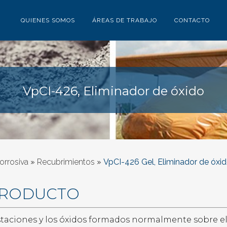
QUIENES SOMOS
ÁREAS DE TRABAJO
CONTACTO
VpCI-426, Eliminador de óxido
orrosiva
»
Recubrimientos
»
VpCI-426 Gel, Eliminador de óxi
PRODUCTO
taciones y los óxidos formados normalmente sobre el h