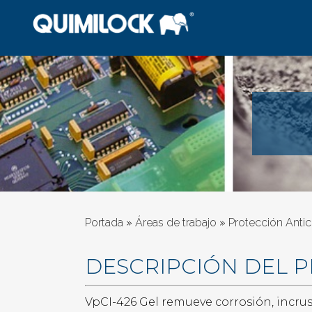
Portada
»
Áreas de trabajo
»
Protección Antic
DESCRIPCIÓN DEL 
VpCI-426 Gel remueve corrosión, incrus