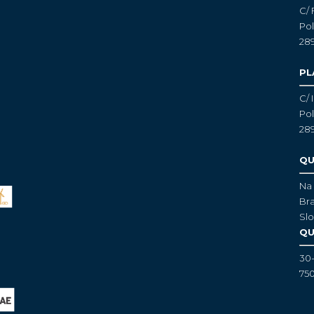
C/ 
Pol
28
PL
C/ 
Pol
28
QU
Na 
Bra
Slo
QU
30
750