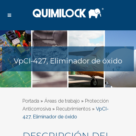
VpCI-427, Eliminador de óxido
Portada
»
Áreas de trabajo
»
Protección
Anticorrosiva
»
Recubrimientos
»
VpCI-
427, Eliminador de óxido
DESCRIPCIÓN DEL