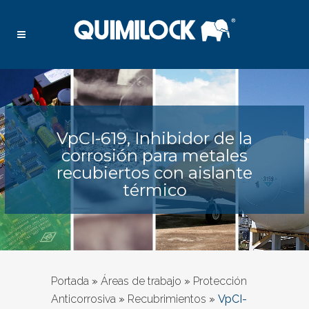
VpCI-619, Inhibidor de la
corrosión para metales
recubiertos con aislante
térmico
Portada
»
Áreas de trabajo
»
Protección
Anticorrosiva
»
Recubrimientos
»
VpCI-