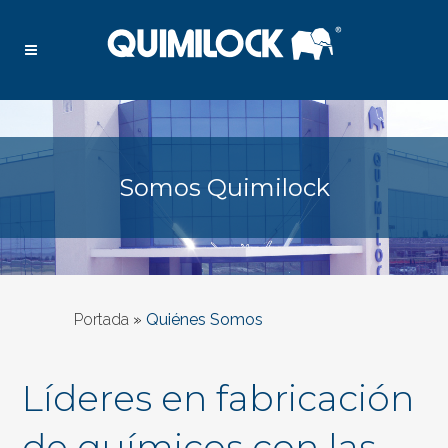
Somos Quimilock
Portada
»
Quiénes Somos
Líderes en fabricación
de químicos con las