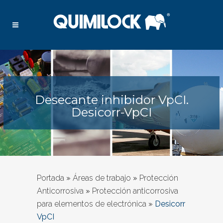
Desecante inhibidor VpCI.
Desicorr-VpCI
Portada
»
Áreas de trabajo
»
Protección
Anticorrosiva
»
Protección anticorrosiva
para elementos de electrónica
»
Desicorr
VpCI