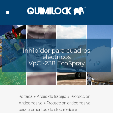
Inhibidor para cuadros
eléctricos
VpCI-238 EcoSpray
Portada
»
Áreas de trabajo
»
Protección
Anticorrosiva
»
Protección anticorrosiva
para elementos de electrónica
»