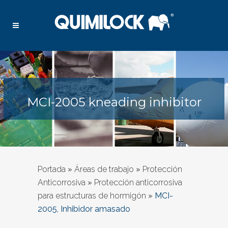
MCI-2005 kneading inhibitor
Portada
»
Áreas de trabajo
»
Protección
Anticorrosiva
»
Protección anticorrosiva
para estructuras de hormigón
»
MCI-
2005, Inhibidor amasado