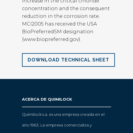
increase in the critical chloride
concentration and the consequent
reduction in the corrosion rate.
MCI2005 has received the USA
BioPreferredSM designation
(www.biopreferred.gov).
DOWNLOAD TECHNICAL SHEET
ACERCA DE QUIMILOCK
Quimilock s.a. es una empresa creada en el
año 1963. La empresa comercializa y