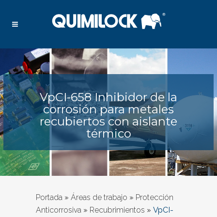
VpCI-658 Inhibidor de la
corrosión para metales
recubiertos con aislante
térmico
Portada
»
Áreas de trabajo
»
Protección
Anticorrosiva
»
Recubrimientos
»
VpCI-