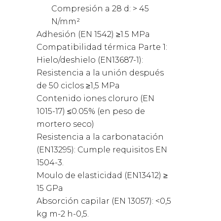
Compresión a 28 d: > 45
N/mm²
Adhesión (EN 1542) ≥1.5 MPa
Compatibilidad térmica Parte 1:
Hielo/deshielo (EN13687-1):
Resistencia a la unión después
de 50 ciclos ≥1,5 MPa
Contenido iones cloruro (EN
1015-17) ≤0.05% (en peso de
mortero seco)
Resistencia a la carbonatación
(EN13295): Cumple requisitos EN
1504-3.
Moulo de elasticidad (EN13412) ≥
15 GPa
Absorción capilar (EN 13057): <0,5
kg m-2 h-0,5.