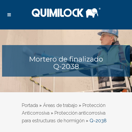
Mortero de finalizado
Q-2038
Portada
»
Áreas de trabajo
»
Protección
Anticorrosiva
»
Protección anticorrosiva
para estructuras de hormigón
»
Q-2038