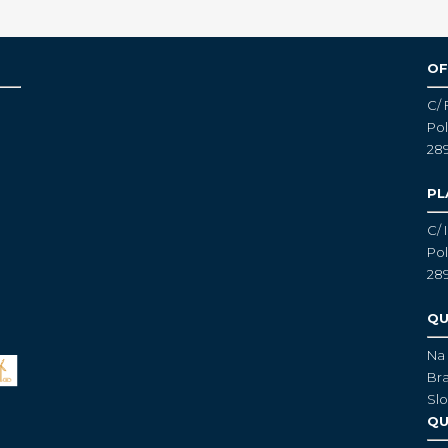
OF
C/ 
Pol
28
PL
C/ 
Pol
28
QU
Na 
Bra
Slo
QU