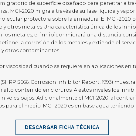
 migratorio de superficie diseñado para penetrar a tr
za. MCI-2020 migra a través de su fase líquida y vapor 
ecular protectora sobre la armadura. El MCI-2020 pr
o y otros metales Una característica única de los Inhi
n los metales, el inhibidor migrará una distancia con
iene la corrosión de los metales y extiende el servicio
 y otros contaminantes.
or viscosidad cuando se requiere en aplicaciones en t
(SHRP S666, Corrosion Inhibitor Report, 1993) muestr
alto contenido en cloruros. A estos niveles los inhibi
a niveles bajos. Adicionalmente el MCI-2020, al contrar
os para el medio. MCI-2020 es en base agua teniendo b
DESCARGAR FICHA TÉCNICA